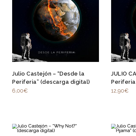
Julio Castejón – “Desde la
JULIO C
Periferia” (descarga digital)
Periferia
6,00
€
12,90
€