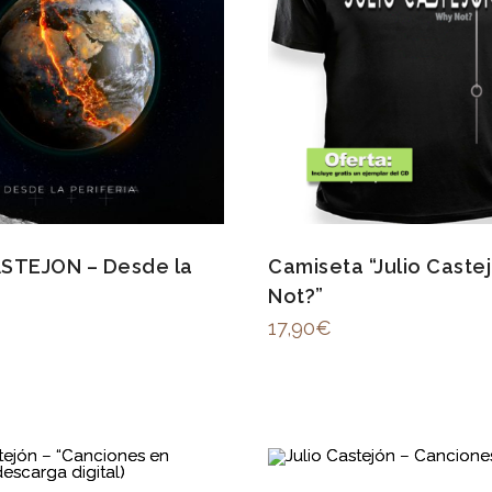
ASTEJON – Desde la
Camiseta “Julio Caste
Not?”
17,90
€