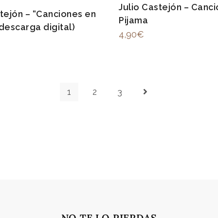
Julio Castejón – Canc
stejón – “Canciones en
Pijama
descarga digital)
4,90
€
1
2
3
NO TE LO PIERDAS