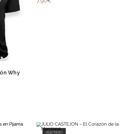
7,90
€
jón Why
AGOTADO