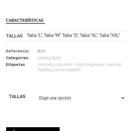
CARACTERÍSTICAS
Talla "L"
,
Talla "M"
,
Talla "S"
,
Talla "XL"
,
Talla "XXL"
TALLAS
Referencia:
N/A
Categorías:
Ofertas
,
Textil
Etiquetas
Art-Rock
,
rock
,
Rock - Rock Progresivo - Rock en
Español
,
rock en español
TALLAS